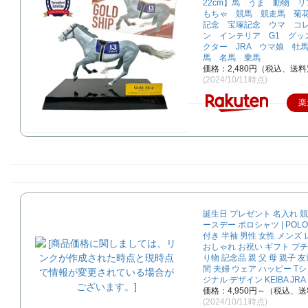
22cm】馬 うま 動物 
もちゃ 競馬 競走馬 菊
記念 宝塚記念 ウマ コ
ン インテリア G1 グッ
クター JRA ウマ娘 牡
馬 名馬 乗馬
価格：2,480円（税込、送料
(2024/10/11時点)
楽
誕生日 プレゼント 名入れ 競
ースデー ポロシャツ | POLO
付き 半袖 男性 女性 メンズ
おしゃれ お祝い ギフト プチ
り物 記念品 親 父 母 親子 友
間 夫婦 ウェア ハッピー T
ジナル デザイン KEIBA JRA
価格：4,950円～（税込、送
(2024/10/11時点)