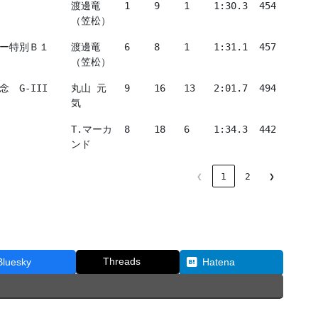
渡邊竜
1
9
1
1:30.3
454
（笠松）
ー特別Ｂ１
渡邊竜
6
8
1
1:31.1
457
（笠松）
念　G-III
丸山 元
9
16
13
2:01.7
494
気
T.マーカ
8
18
6
1:34.3
442
ンド
❮
1
2
❯
Threads
Bluesky
Hatena