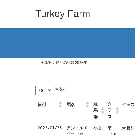
コ
ナ
ン
ビ
Turkey Farm
テ
ゲ
ン
ー
ツ
シ
へ
ョ
ス
ン
キ
に
ッ
移
HOME
勝利の記録 2023年
プ
動
 件表示
競
ク
日付
馬名
クラス
馬
ラ
場
ス
2023/01/28
アントルメ
小倉
芝
未勝利
グラッセ
1200