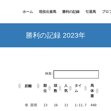
ホーム
現役出資馬
勝利の記録
引退馬
プロ
勝利の記録 2023年
検索:
順
頭
人
タイ
馬
距離
位
数
気
ム
体
重
幸 英明
13
16
11
1:11.7
440