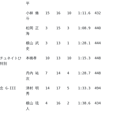
平
小林 脩
15
16
10
1:11.6
432
斗
松岡 正
3
15
3
1:08.9
440
海
横山 武
3
13
1
1:28.1
444
史
チュネイトひ
本橋孝
10
13
10
1:15.3
448
特別
丹内 祐
7
14
4
1:28.7
448
次
 G-III
津村 明
14
17
5
1:33.3
494
秀
横山 琉
4
16
2
1:38.6
434
人