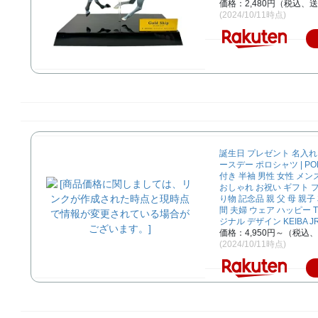
価格：2,480円（税込、送
(2024/10/11時点)
誕生日 プレゼント 名入れ 
ースデー ポロシャツ | PO
付き 半袖 男性 女性 メン
おしゃれ お祝い ギフト 
り物 記念品 親 父 母 親子
間 夫婦 ウェア ハッピー 
ジナル デザイン KEIBA J
価格：4,950円～（税込
(2024/10/11時点)