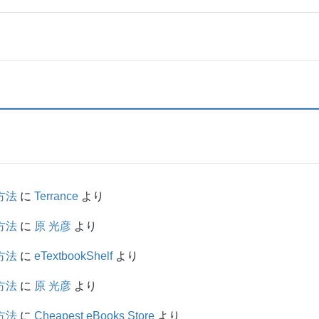
方法
に
Terrance
より
方法
に
原 光彦
より
方法
に
eTextbookShelf
より
方法
に
原 光彦
より
方法
に
Cheapest eBooks Store
より