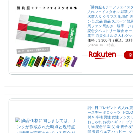
「勝負服モチーフフェイス
入れフェイスタオル 昇華プ
名前入り クラブ名 地域名 選
ン 記念品 賞品 スポーツ 競
馬ファン 馬好き 騎手 ジ
記念タペストリー 厩舎 ホ
馬主 応援タオル 名入れグッ
価格：3,300円（税込、送料
(2024/10/11時点)
楽
誕生日 プレゼント 名入れ 競
ースデー ポロシャツ | POLO
付き 半袖 男性 女性 メンズ
おしゃれ お祝い ギフト プチ
り物 記念品 親 父 母 親子 友
間 夫婦 ウェア ハッピー T