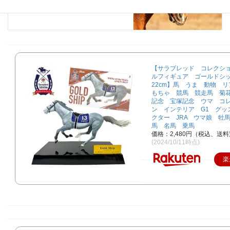
2024年10月12日
【サラブレッド コレクシ
ルフィギュア ゴールド
22cm】馬 うま 動物 
もちゃ 競馬 競走馬 菊
記念 宝塚記念 ウマ コ
ン インテリア G1 グッ
クター JRA ウマ娘 牡
馬 名馬 乗馬
価格：2,480円（税込、送料
(2024/10/11時点)
楽