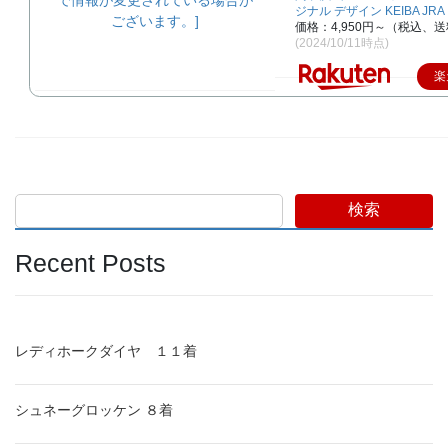
ジナル デザイン KEIBA JRA
価格：4,950円～（税込、送
(2024/10/11時点)
楽
検索
Recent Posts
レディホークダイヤ １１着
シュネーグロッケン ８着